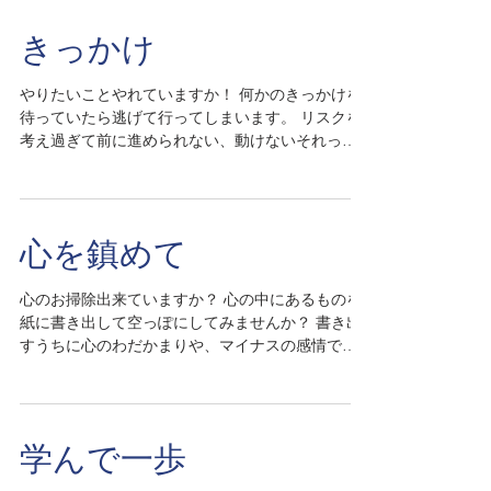
ってきませんか！ 大丈夫ですよ。...
きっかけ
やりたいことやれていますか！ 何かのきっかけを
待っていたら逃げて行ってしまいます。 リスクを
考え過ぎて前に進められない、動けないそれって
本当にやりたいことですか？ 何かをやろうとする
時沢山のエネルギーが必要です。 思い切って、一
歩を踏み出してみませんか！ワクワク、ドキドキ
し...
心を鎮めて
心のお掃除出来ていますか？ 心の中にあるものを
紙に書き出して空っぽにしてみませんか？ 書き出
すうちに心のわだかまりや、マイナスの感情で涙
になるかも知れません。 静かに洗い流す浄化で
す。いつのまにか心が鎮まってくるのを感じるで
しょう。...
学んで一歩