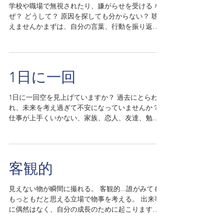
学校や職場で無視されたり、嫌がらせを受ける な
ぜ？ どうして？ 原因を探しても分からない？ 聴こ
えませんかまずは、自分の言葉、行動を振り返っ
てみてって！ 改善の努力は必要。それでも辛いな
ら、今の場所に執着しないで、新たな可能性へ動
く、学ばせて頂いたとと心から喜べる一歩。...
1日に一回
1日に一回空を見上げていますか？ 過去にとらわ
れ、未来を考え過ぎて不安になっていませんか？
仕事が上手くいかない、家族、恋人、友達、勉強
がスムーズに行かない下ばかり見て歩いていませ
んか？ ほんのひと時何も考えず空を見上げて見ま
しょう。...
客観的
見えない物が瞬間に撮れる。 客観的...誰がみても
もっともだと思える立場で物事を考える。 出来事
に偶然はなく、自分の成長のために起こります。