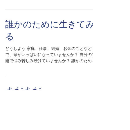
偏見を持って物事をみたり、批判したりしない
で、そのままを受け止める。どんな風にみえる
か、感じるかネガティブより、ポジティブを見つ
けて...
誰かのために生きてみ
る
どうしよう 家庭、仕事、結婚、お金のことなど
で、頭がいっぱいになっていませんか？ 自分の問
題で悩み苦しみ続けていませんか？ 誰かのために
やってみる。 誰かのために生きてみる。 自分以外
の誰かのために何か役立つことをしませんか？ き
っと笑顔が返ってきて沢山のことがクリアになっ...
まだまだ
雪上がりの青い空。清々しく、深く、心が洗わら
れるように新しいことを今さら、面倒くさい、 年
だから、なんて思っていませんか？ 決断するのを
怖がらずまだまだ行ける自分になってどんなこと
でもチャレンジして行きませんか！ 動いてみるこ