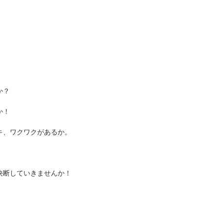
？  
か！
キ、ワクワクがあるか。
決断していきませんか！