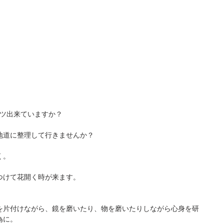
コツ出来ていますか？
地道に整理して行きませんか？
く。
つけて花開く時が来ます。
を片付けながら、鏡を磨いたり、物を磨いたりしながら心身を研
為に。