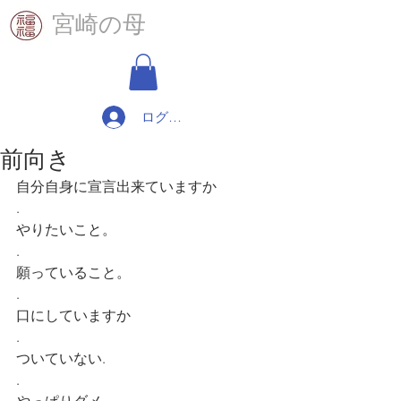
​宮崎の母
ログイン
前向き
自分自身に宣言出来ていますか
.
やりたいこと。
.
願っていること。
.
口にしていますか
.
ついていない.
.