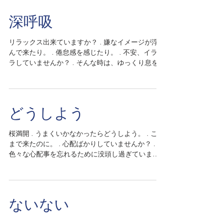
よいのか。 ....
深呼吸
リラックス出来ていますか？ . 嫌なイメージが浮か
んで来たり。 . 倦怠感を感じたり。 . 不安、イライ
ラしていませんか？ . そんな時は、ゆっくり息を吐
くことに集中してみてください。 . 吐いたら吸うを
繰り返してみてください。 ....
どうしよう
桜満開 . うまくいかなかったらどうしよう。 . ここ
まで来たのに。 . 心配ばかりしていませんか？ .
色々な心配事を忘れるために没頭し過ぎていませ
んか？ . 楽しさや安らぎを求めているはずなのに。
. 自分を追い込んで、苦しみが生きがいのように。
. 決断してください。...
ないない