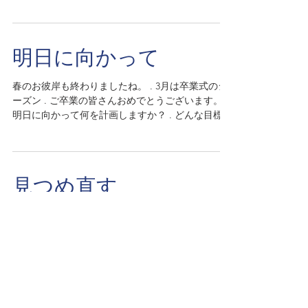
なっているかも。 . 好きなグッズを入れたり、香り
を入れたり。 . 自分の世界は、バックの中に詰まっ
ています。 ....
明日に向かって
春のお彼岸も終わりましたね。 . 3月は卒業式のシ
ーズン . ご卒業の皆さんおめでとうございます。 .
明日に向かって何を計画しますか？ . どんな目標を
たてますか？ . 今を信じて。 . 明日を信じて。 . ウ
キウキ、ワクワク。 . 大切な方々から応援を頂い
て。 ....
見つめ直す
疲れていませんか？ . 不安になっていませんか？ .
自分の心と向き合ってください。 . もし自分がつら
く苦しい相手の立場だったら。 . 責める言葉を受け
止めることが出来るだろうか？ . ただ優しく聞い
て、受け止めてあげることが必要な時もあるので
す。 ....