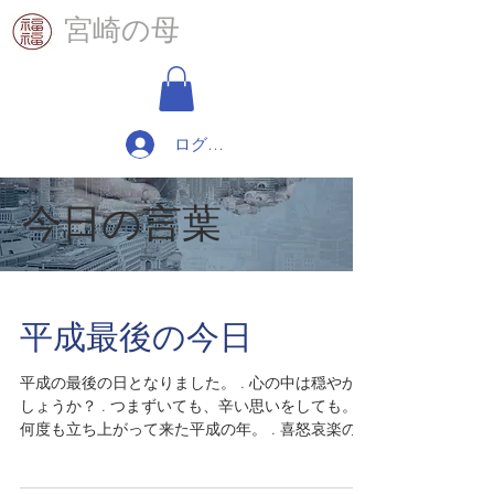
​宮崎の母
ログイン
​今日の言葉
平成最後の今日
平成の最後の日となりました。 . 心の中は穏やかで
しょうか？ . つまずいても、辛い思いをしても。 .
何度も立ち上がって来た平成の年。 . 喜怒哀楽の経
験の一つ一つが新しい年への夢と希望。 . どこから
やり直せば良いのか。 . 心の中から何を取り払えば