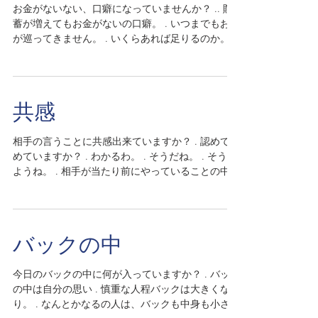
お金がないない、口癖になっていませんか？ .. 貯
蓄が増えてもお金がないの口癖。 . いつまでもお金
が巡ってきません。 . いくらあれば足りるのか。 .
どうすれば貯まるのか。 . 考えて行動に移して行き
ませんか ないないは、顔も心も下を向いてしまい
ます。 ....
共感
相手の言うことに共感出来ていますか？ . 認めて褒
めていますか？ . わかるわ。 . そうだね。 . そうし
ようね。 . 相手が当たり前にやっていることの中に
素晴らしさは隠れています。 . 見つけて行きません
か。 . 相手の素敵なところ。 . 共感は、認めるこ
と。 ....
バックの中
今日のバックの中に何が入っていますか？ . バック
の中は自分の思い . 慎重な人程バックは大きくな
り。 . なんとかなるの人は、バックも中身も小さく